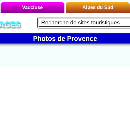
Vaucluse
Alpes du Sud
Liste des Microrégions :
Liste des Microrégions :
Avignon
Embrun
Carpentras
Photos de Provence
Le Briançonnais
Gordes
Le Buëch
Le Luberon
Le Dévoluy
Mont Ventoux
Le Mercantour
Orange
Le Queyras
Vaison-la-Romaine
Le Verdon
Manosque
Montagne de Lure