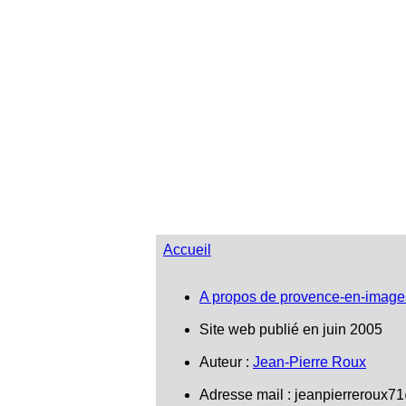
Salon-de-Provence
Accueil
A propos de provence-en-image
Site web publié en juin 2005
Auteur :
Jean-Pierre Roux
Adresse mail :
jeanpierreroux7