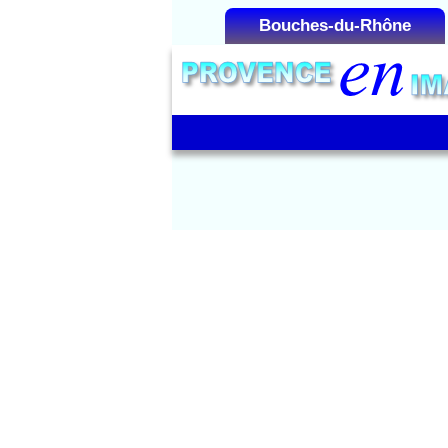
Bouches-du-Rhône
Liste des Microrégions :
Aix-en-Provence
Aubagne
Cap Canaille
La Camargue
La Côte Bleue
La Montagnette
La Sainte-Victoire
Les Alpilles
Marseille
Martigues