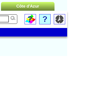
Côte d'Azur
Liste des Microrégions :
Cannes
Menton
Monaco
Nice
Saint-Tropez
Toulon