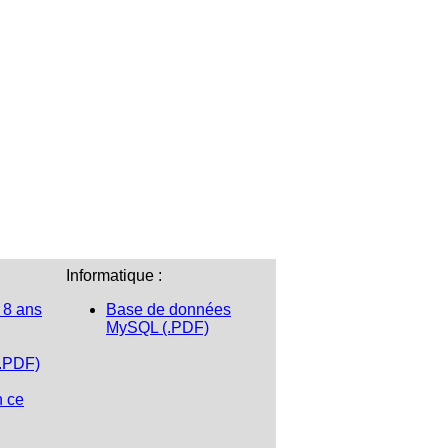
Informatique :
 8 ans
Base de données
MySQL (.PDF)
(.PDF)
n ce