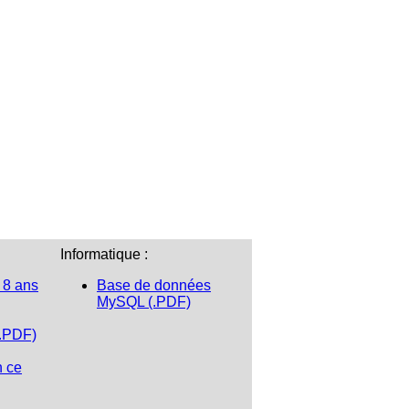
Informatique :
 8 ans
Base de données
MySQL (.PDF)
(.PDF)
n ce