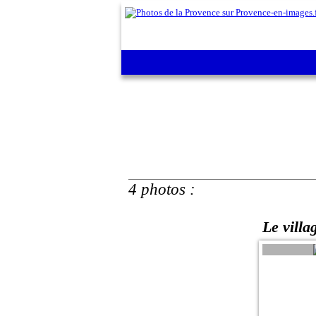
4 photos :
Le villa
(3) Pla