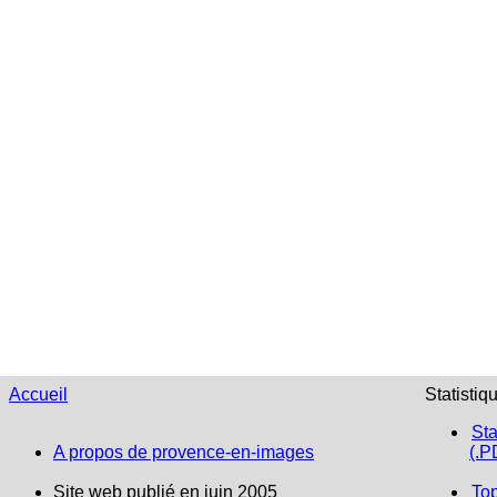
Accueil
Statistiq
Sta
A propos de provence-en-images
(.P
Site web publié en juin 2005
To