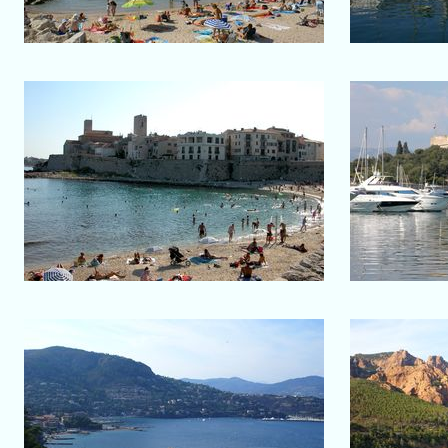
Salon-de-Provence
Antibes
Plage de la Gravette
Zoom 
Corniche de l'Esterel
Corni
Baie entre Théoule-sur-Mer et la
Au pi
Napoule