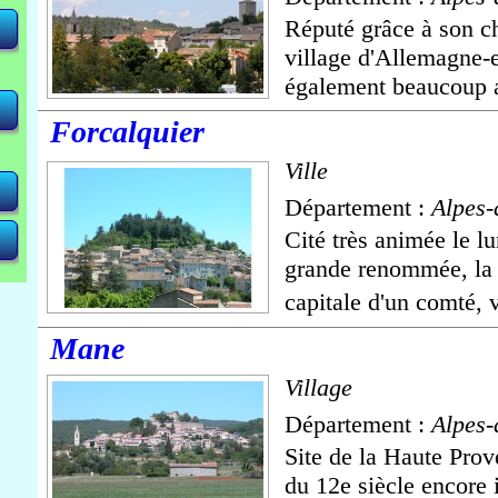
Réputé grâce à son ch
village d'Allemagne-
<
<
<
 <
 <
également beaucoup ad
Forcalquier
Ville
Département :
Alpes-
Cité très animée le l
grande renommée, la v
capitale d'un comté, 
Mane
Village
Département :
Alpes-
Site de la Haute Prov
du 12e siècle encore i