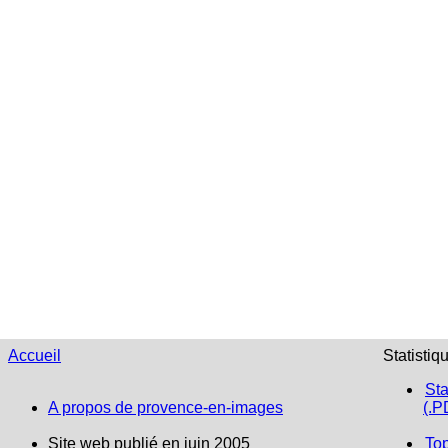
Accueil
Statistiq
Sta
A propos de provence-en-images
(.P
Site web publié en juin 2005
To