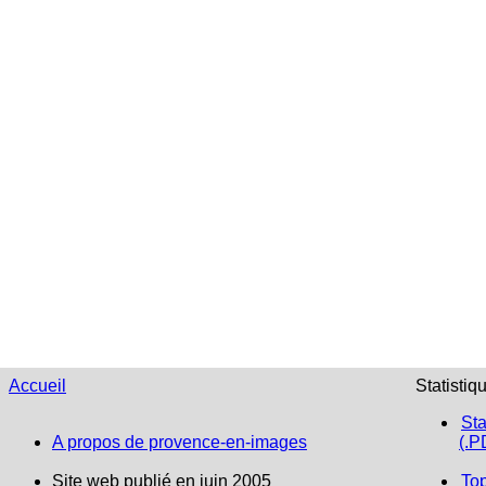
Accueil
Statistiq
Sta
A propos de provence-en-images
(.P
Site web publié en juin 2005
To