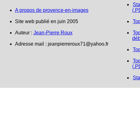
Sta
A propos de provence-en-images
(.P
Site web publié en juin 2005
To
Auteur :
Jean-Pierre Roux
Top
déb
Adresse mail :
jeanpierreroux71@yahoo.fr
To
Top
(.P
Sta