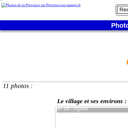
Carcès - Le village et ses environs
Phot
11 photos :
Le village et ses environs :
'église