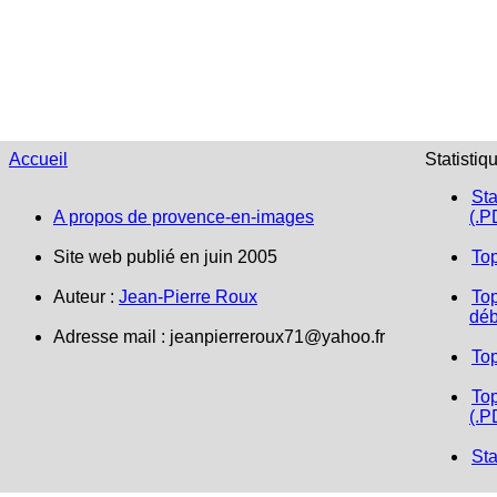
Accueil
Statistiq
Sta
A propos de provence-en-images
(.P
Site web publié en juin 2005
To
Auteur :
Jean-Pierre Roux
Top
déb
Adresse mail :
jeanpierreroux71@yahoo.fr
To
Top
(.P
Sta